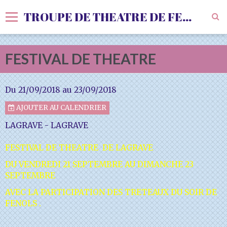
TROUPE DE THEATRE DE FENOLS
Accueil
FESTIVAL DE THEATRE
Livre d'or
Vidéos
Du 21/09/2018
au 23/09/2018
Album
AJOUTER AU CALENDRIER
LAGRAVE - LAGRAVE
Agenda
FESTIVAL DE THEATRE DE LAGRAVE
Sondages
DU VENDREDI 21 SEPTEMBRE AU DIMANCHE 23
SEPTEMBRE
AVEC LA PARTICIPATION DES TRETEAUX DU SOIR DE
FENOLS .