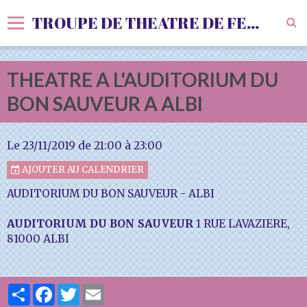
TROUPE DE THEATRE DE FENOLS
Accueil
THEATRE A L'AUDITORIUM DU
Livre d'or
BON SAUVEUR A ALBI
Vidéos
Le 23/11/2019
de 21:00
à 23:00
Album
AJOUTER AU CALENDRIER
Agenda
AUDITORIUM DU BON SAUVEUR - ALBI
Sondages
AUDITORIUM DU BON SAUVEUR
1 RUE LAVAZIERE,
81000 ALBI
Partager
Facebook
Twitter
Email