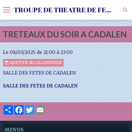
TROUPE DE THEATRE DE FENOLS
Accueil
TRETEAUX DU SOIR A CADALEN
Livre d'or
Vidéos
Le 08/03/2025
de 21:00
à 23:00
Album
AJOUTER AU CALENDRIER
SALLE DES FETES DE CADALEN
Agenda
SALLE DES FETES DE CADALEN
Sondages
Partager
Facebook
Twitter
Email
MENUS