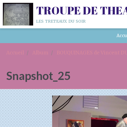
TROUPE DE THE
les treteaux du soir
Accu
Accueil
Album
BOUQUINAGES de Vincent DU
Snapshot_25