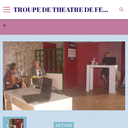
TROUPE DE THEATRE DE FENOLS
*
Accueil
Livre d'or
Vidéos
Album
Agenda
Sondages
RETOUR