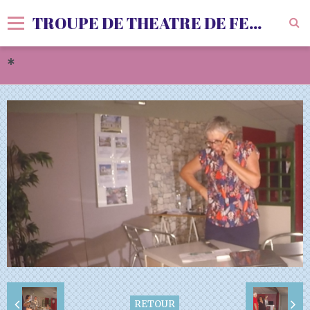
TROUPE DE THEATRE DE FENOLS
*
Accueil
Livre d'or
Vidéos
Album
Agenda
Sondages
RETOUR