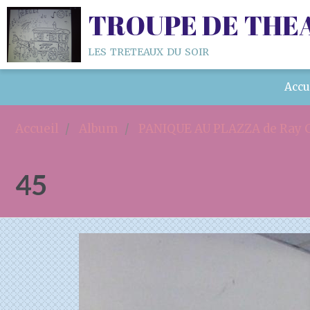
TROUPE DE THE
les treteaux du soir
Accu
Accueil
Album
PANIQUE AU PLAZZA de Ray C
45