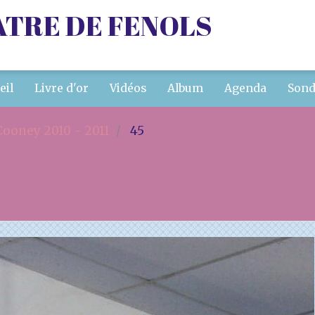
ATRE DE FENOLS
eil
Livre d'or
Vidéos
Album
Agenda
Sond
ooney 2010 - 2011
45