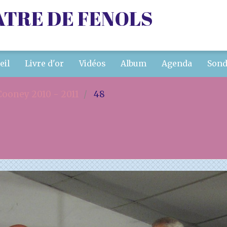
ATRE DE FENOLS
eil
Livre d'or
Vidéos
Album
Agenda
Sond
ooney 2010 - 2011
48