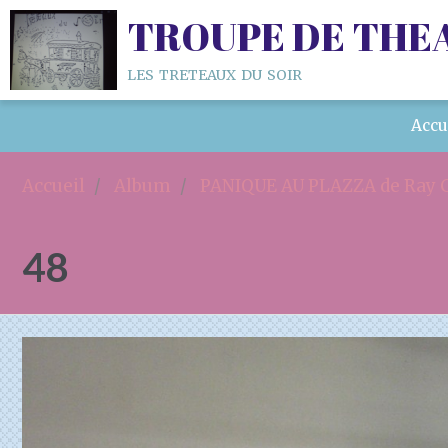
TROUPE DE THE
les treteaux du soir
Accu
Accueil
Album
PANIQUE AU PLAZZA de Ray C
48