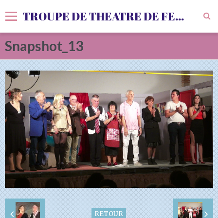
TROUPE DE THEATRE DE FENOLS
Snapshot_13
Accueil
Livre d'or
Vidéos
Album
Agenda
Sondages
RETOUR