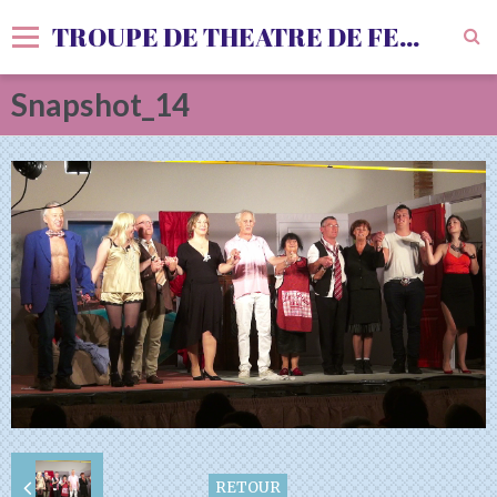
TROUPE DE THEATRE DE FENOLS
Snapshot_14
Accueil
Livre d'or
Vidéos
Album
Agenda
Sondages
RETOUR